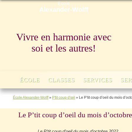
École
Alexander-Wolff
Vivre en harmonie avec
soi et les autres!
ÉCOLE
CLASSES
SERVICES
SER
École Alexander-Wolff
»
P'tit coup d'œil
»
Le P’tit coup d’oeil du mois d’oc
Le P’tit coup d’oeil du mois d’octobr
Le P’tit coup d’oeil du mois d’octobre 2022