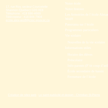
Notre école
17, rue Roy, secteur Courcelette
Notre histoire
Shannon (Québec) G3S 0E8
Téléphone : 418 686-4669
Les Armoiries de l’école Alexa
Télécopieur : 418 844-7904
Wolff
ecole.alex-wolff@cssc.gouv.qc.ca
Panorama sur l’école
Programmes particuliers
Vie scolaire
Nouvelles de la vie scolaire
Informations utiles
Horaire des élèves
Préscolaire
Info-parents (P’tit coup d’œil
École secondaire de bassin
Fermeture de l’école
Création de sites web
:
Le saint publicité et design
- Christian St-Pierre