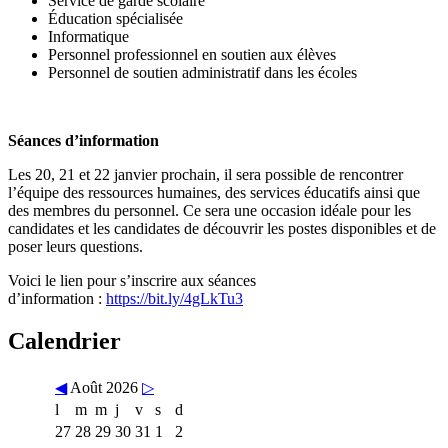
Service de garde scolaire
Éducation spécialisée
Informatique
Personnel professionnel en soutien aux élèves
Personnel de soutien administratif dans les écoles
Séances d’information
Les 20, 21 et 22 janvier prochain, il sera possible de rencontrer
l’équipe des ressources humaines, des services éducatifs ainsi que
des membres du personnel. Ce sera une occasion idéale pour les
candidates et les candidates de découvrir les postes disponibles et de
poser leurs questions.
Voici le lien pour s’inscrire aux séances
d’information :
https://bit.ly/4gLkTu3
Calendrier
◀
Août 2026
▷
l
m
m
j
v
s
d
27
28
29
30
31
1
2