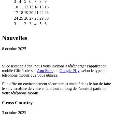
3
4
5
6
7
8
9
10
11
12
13
14
15
16
17
18
19
20
21
22
23
24
25
26
27
28
29
30
31
1
2
3
4
5
6
Nouvelles
8 octobre 2025
Si ce n’est déjà fait, nous vous invitons à télécharger l’application
mobile Clic école sur
App Store
ou
Google Play
, selon le type de
téléphone mobile que vous utilisez.
Elle offre un environnement sécuritaire et intuitif dans le but de faire
le suivi scolaire de votre enfant tout au long de l’année à partir de
votre téléphone mobile.
Cross Country
3 octobre 2025