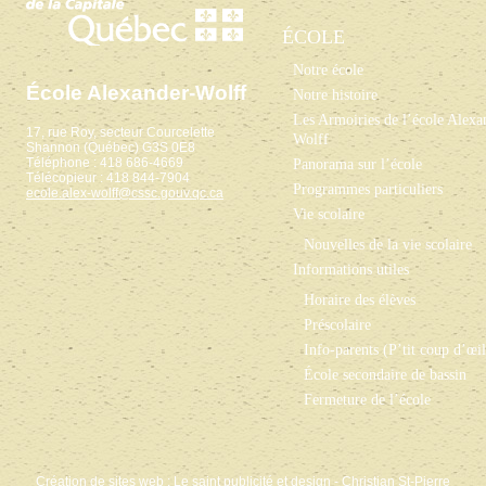
ÉCOLE
Notre école
École Alexander-Wolff
Notre histoire
Les Armoiries de l’école Alexa
17, rue Roy, secteur Courcelette
Wolff
Shannon (Québec) G3S 0E8
Téléphone : 418 686-4669
Panorama sur l’école
Télécopieur : 418 844-7904
Programmes particuliers
ecole.alex-wolff@cssc.gouv.qc.ca
Vie scolaire
Nouvelles de la vie scolaire
Informations utiles
Horaire des élèves
Préscolaire
Info-parents (P’tit coup d’œil
École secondaire de bassin
Fermeture de l’école
Création de sites web
:
Le saint publicité et design
- Christian St-Pierre