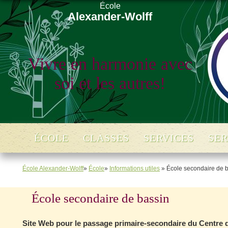
École
Alexander-Wolff
Vivre en harmonie avec
soi et les autres!
ÉCOLE
CLASSES
SERVICES
SER
École Alexander-Wolff
»
École
»
Informations utiles
» École secondaire de 
École secondaire de bassin
Site Web pour le passage primaire-secondaire du Centre de