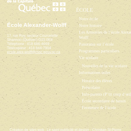
ÉCOLE
Notre école
École Alexander-Wolff
Notre histoire
Les Armoiries de l’école Alexa
17, rue Roy, secteur Courcelette
Wolff
Shannon (Québec) G3S 0E8
Téléphone : 418 686-4669
Panorama sur l’école
Télécopieur : 418 844-7904
Programmes particuliers
ecole.alex-wolff@cssc.gouv.qc.ca
Vie scolaire
Nouvelles de la vie scolaire
Informations utiles
Horaire des élèves
Préscolaire
Info-parents (P’tit coup d’œil
École secondaire de bassin
Fermeture de l’école
Création de sites web
:
Le saint publicité et design
- Christian St-Pierre