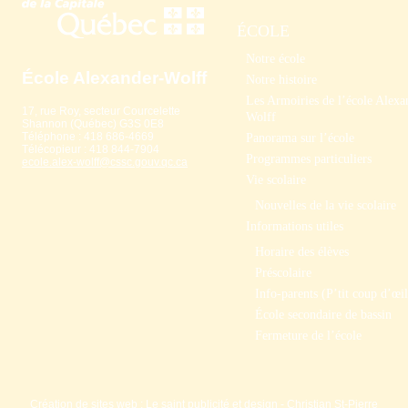
ÉCOLE
Notre école
École Alexander-Wolff
Notre histoire
Les Armoiries de l’école Alexa
17, rue Roy, secteur Courcelette
Wolff
Shannon (Québec) G3S 0E8
Téléphone : 418 686-4669
Panorama sur l’école
Télécopieur : 418 844-7904
Programmes particuliers
ecole.alex-wolff@cssc.gouv.qc.ca
Vie scolaire
Nouvelles de la vie scolaire
Informations utiles
Horaire des élèves
Préscolaire
Info-parents (P’tit coup d’œil
École secondaire de bassin
Fermeture de l’école
Création de sites web
:
Le saint publicité et design
- Christian St-Pierre