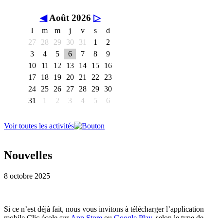
◀
Août 2026
▷
l
m
m
j
v
s
d
27
28
29
30
31
1
2
3
4
5
6
7
8
9
10
11
12
13
14
15
16
17
18
19
20
21
22
23
24
25
26
27
28
29
30
31
1
2
3
4
5
6
Voir toutes les activités
Nouvelles
8 octobre 2025
Si ce n’est déjà fait, nous vous invitons à télécharger l’application
mobile Clic école sur
App Store
ou
Google Play
, selon le type de