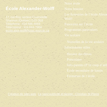
Notre école
École Alexander-Wolff
Notre histoire
Les Armoiries de l’école Alexa
17, rue Roy, secteur Courcelette
Wolff
Shannon (Québec) G3S 0E8
Téléphone : 418 686-4669
Panorama sur l’école
Télécopieur : 418 844-7904
Programmes particuliers
ecole.alex-wolff@cssc.gouv.qc.ca
Vie scolaire
Nouvelles de la vie scolaire
Informations utiles
Horaire des élèves
Préscolaire
Info-parents (P’tit coup d’œil
École secondaire de bassin
Fermeture de l’école
Création de sites web
:
Le saint publicité et design
- Christian St-Pierre