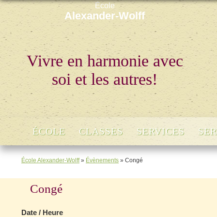
École
Alexander-Wolff
Vivre en harmonie avec
soi et les autres!
ÉCOLE
CLASSES
SERVICES
SER
École Alexander-Wolff
»
Évènements
»
Congé
Congé
Date / Heure