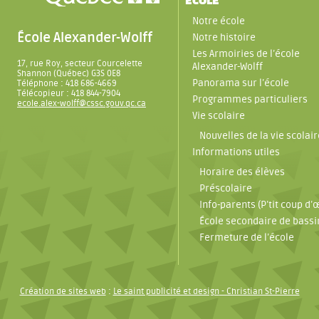
ÉCOLE
Notre école
École Alexander-Wolff
Notre histoire
Les Armoiries de l’école
17, rue Roy, secteur Courcelette
Alexander-Wolff
Shannon (Québec) G3S 0E8
Panorama sur l’école
Téléphone : 418 686-4669
Télécopieur : 418 844-7904
Programmes particuliers
ecole.alex-wolff@cssc.gouv.qc.ca
Vie scolaire
Nouvelles de la vie scolair
Informations utiles
Horaire des élèves
Préscolaire
Info-parents (P’tit coup d’œ
École secondaire de bassi
Fermeture de l’école
Création de sites web
:
Le saint publicité et design
- Christian St-Pierre