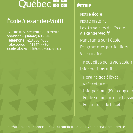
ÉCOLE
Notre école
École Alexander-Wolff
Notre histoire
Les Armoiries de l’école
17, rue Roy, secteur Courcelette
Alexander-Wolff
Shannon (Québec) G3S 0E8
Panorama sur l’école
Téléphone : 418 686-4669
Télécopieur : 418 844-7904
Programmes particuliers
ecole.alex-wolff@cssc.gouv.qc.ca
Vie scolaire
Nouvelles de la vie scolair
Informations utiles
Horaire des élèves
Préscolaire
Info-parents (P’tit coup d’œ
École secondaire de bassi
Fermeture de l’école
Création de sites web
:
Le saint publicité et design
- Christian St-Pierre