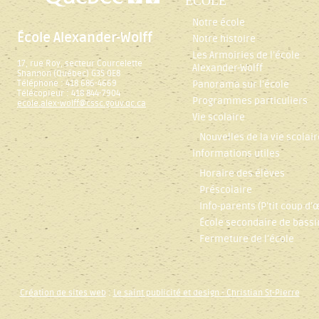
ÉCOLE
Notre école
École Alexander-Wolff
Notre histoire
Les Armoiries de l’école
17, rue Roy, secteur Courcelette
Alexander-Wolff
Shannon (Québec) G3S 0E8
Téléphone : 418 686-4669
Panorama sur l’école
Télécopieur : 418 844-7904
Programmes particuliers
ecole.alex-wolff@cssc.gouv.qc.ca
Vie scolaire
Nouvelles de la vie scolair
Informations utiles
Horaire des élèves
Préscolaire
Info-parents (P’tit coup d’œ
École secondaire de bassi
Fermeture de l’école
Création de sites web
:
Le saint publicité et design
- Christian St-Pierre