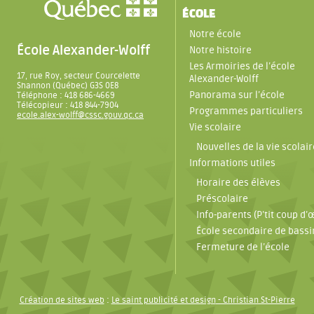
ÉCOLE
Notre école
École Alexander-Wolff
Notre histoire
Les Armoiries de l’école
17, rue Roy, secteur Courcelette
Alexander-Wolff
Shannon (Québec) G3S 0E8
Panorama sur l’école
Téléphone : 418 686-4669
Télécopieur : 418 844-7904
Programmes particuliers
ecole.alex-wolff@cssc.gouv.qc.ca
Vie scolaire
Nouvelles de la vie scolair
Informations utiles
Horaire des élèves
Préscolaire
Info-parents (P’tit coup d’œ
École secondaire de bassi
Fermeture de l’école
Création de sites web
:
Le saint publicité et design
- Christian St-Pierre